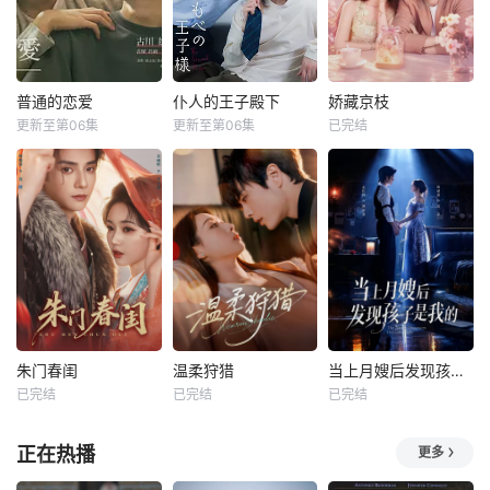
普通的恋爱
仆人的王子殿下
娇藏京枝
更新至第06集
更新至第06集
已完结
朱门春闺
温柔狩猎
当上月嫂后发现孩子是我的
已完结
已完结
已完结
正在热播
更多