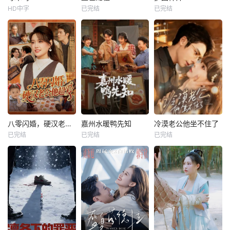
HD中字
已完结
已完结
八零闪婚，硬汉老公他超爱
嘉州水暖鸭先知
冷漠老公他坐不住了
已完结
已完结
已完结