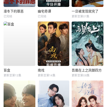
凛冬下的罪恶
幽宅奇谭
一旦被发现就完了
已完结
已完结
更新至第01集
盲盒
南戏
吾凰在上之凤御四方
更新至第13集
更新至第14集
更新至第08集