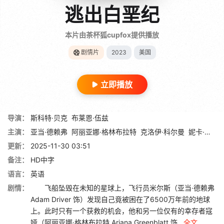
逃出白垩纪
本片由茶杯狐cupfox提供播放
剧情片
2023
美国
立即播放
导演：
斯科特·贝克
布莱恩·伍兹
主演：
亚当·德赖弗
阿丽亚娜·格林布拉特
克洛伊·科尔曼
妮卡·金
布
更新：
2025-11-30 03:51
备注：
HD中字
语言：
英语
剧情：
飞船坠毁在未知的星球上，飞行员米尔斯（亚当·德赖弗
Adam Driver 饰）发现自己竟被困在了6500万年前的地球
上。此时只有一个获救的机会，他和另一位仅有的幸存者寇
娅（阿丽亚娜·格林布拉特 Ariana Greenblatt 饰...
全文