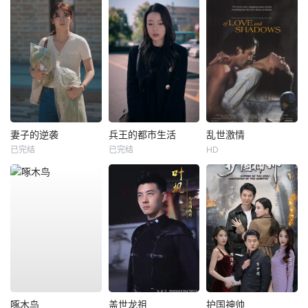
妻子的逆袭
兵王的都市生活
乱世激情
已完结
已完结
HD
啄木鸟
盖世龙祖
护国神帅