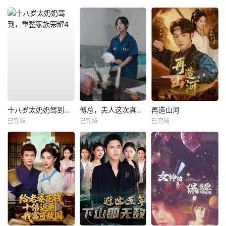
十八岁太奶奶驾到，重整家族荣耀4
傅总，夫人这次真的死了
再造山河
已完结
已完结
已完结