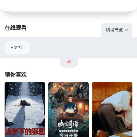
在线观看
切换节点
HD中字
猜你喜欢