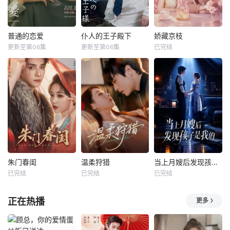
普通的恋爱
仆人的王子殿下
娇藏京枝
更新至第06集
更新至第06集
已完结
朱门春闺
温柔狩猎
当上月嫂后发现孩子是我的
已完结
已完结
已完结
正在热播
更多