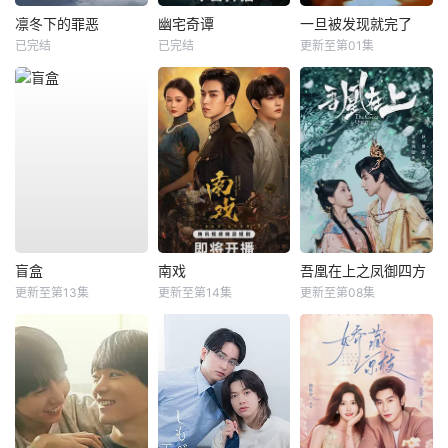
凛冬下的罪恶
幽宅奇谭
一旦被发现就完了
已完结
已完结
更新至第01集
盲盒
南戏
吾凰在上之凤御四方
更新至第13集
更新至第14集
更新至第08集