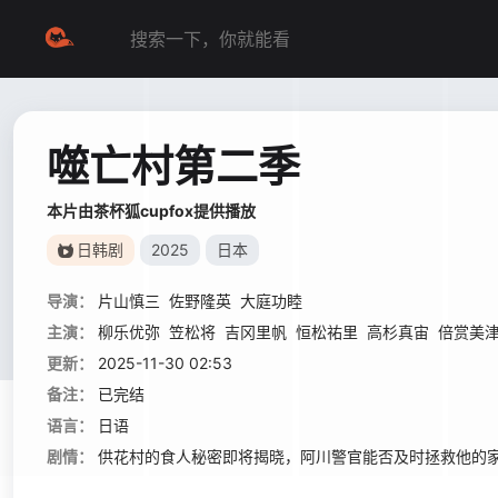
噬亡村第二季
本片由茶杯狐cupfox提供播放
日韩剧
2025
日本
导演：
片山慎三
佐野隆英
大庭功睦
主演：
柳乐优弥
笠松将
吉冈里帆
恒松祐里
高杉真宙
倍赏美
更新：
2025-11-30 02:53
备注：
已完结
语言：
日语
剧情：
供花村的食人秘密即将揭晓，阿川警官能否及时拯救他的