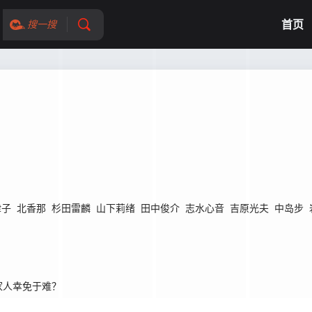
首页
搜一搜
津子
北香那
杉田雷麟
山下莉绪
田中俊介
志水心音
吉原光夫
中岛步
家人幸免于难？