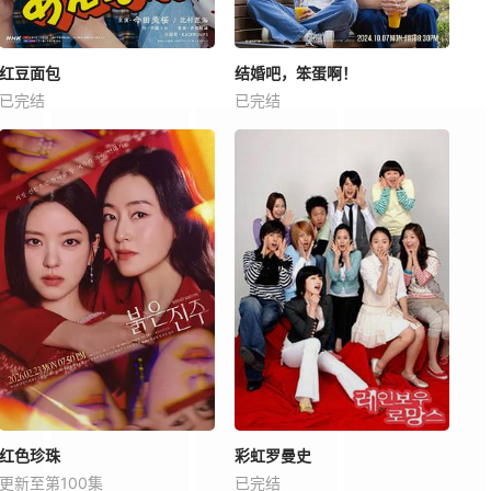
红豆面包
结婚吧，笨蛋啊！
已完结
已完结
红色珍珠
彩虹罗曼史
更新至第100集
已完结