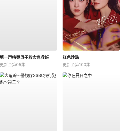
第一声啼哭母子救命急救班
红色珍珠
更新至第05集
更新至第100集