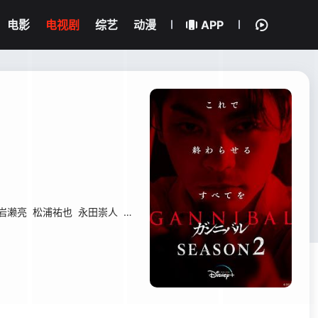
电影
电视剧
综艺
动漫
APP
岩濑亮
松浦祐也
永田崇人
陈大渊
六角精儿
仓悠贵
福岛莉拉
谷中敦