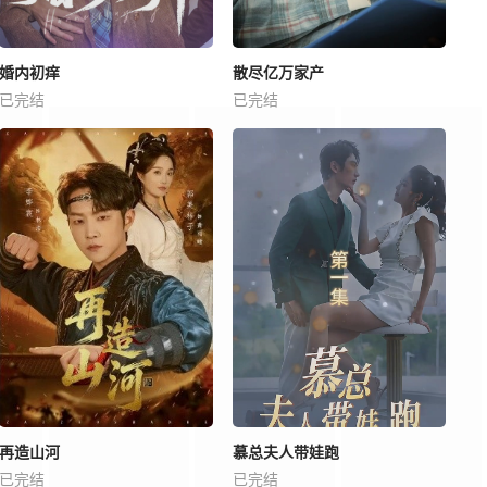
婚内初痒
散尽亿万家产
已完结
已完结
再造山河
慕总夫人带娃跑
已完结
已完结