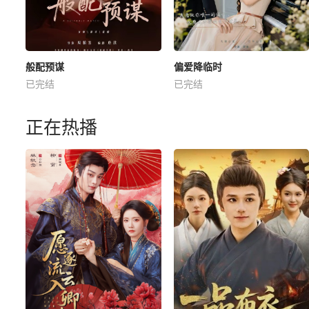
般配预谋
偏爱降临时
已完结
已完结
正在热播