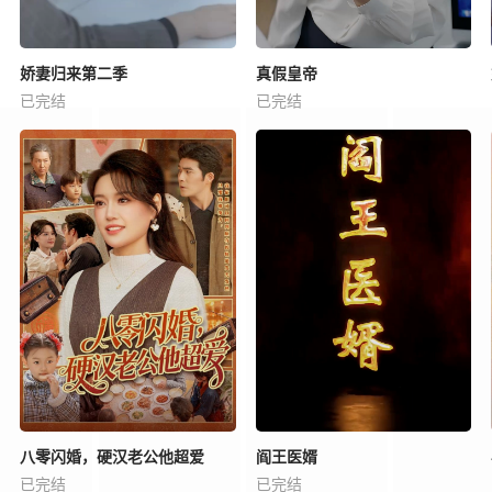
娇妻归来第二季
真假皇帝
已完结
已完结
八零闪婚，硬汉老公他超爱
阎王医婿
已完结
已完结