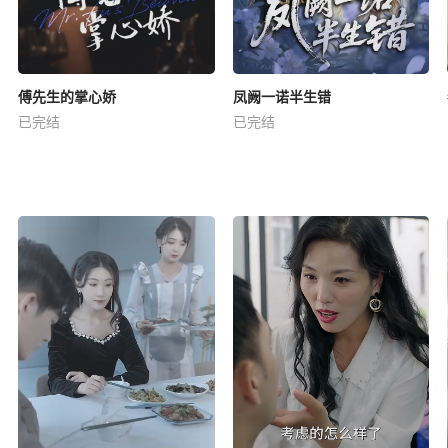
傅先生的掌心娇
凤阙一诺半生错
已完结
已完结