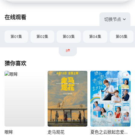
在线观看
切换节点
第01集
第02集
第03集
第04集
第05集
猜你喜欢
眼眸
走马观花
夏色之云掀起恋爱与风暴