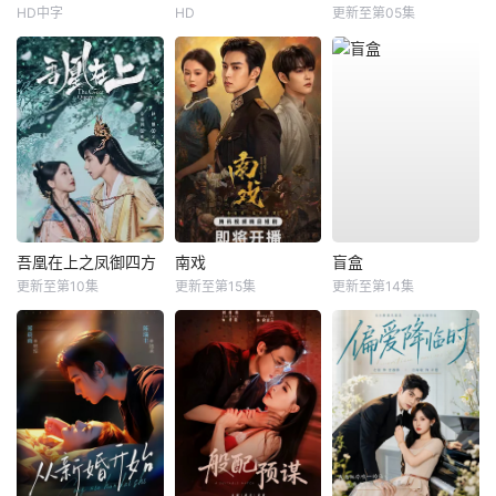
HD中字
HD
更新至第05集
吾凰在上之凤御四方
南戏
盲盒
更新至第10集
更新至第15集
更新至第14集