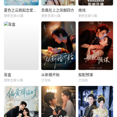
夏色之云掀起恋爱与风暴
吾凰在上之凤御四方
南戏
更新至第05集
更新至第10集
更新至第15集
盲盒
从新婚开始
般配预谋
更新至第14集
已完结
已完结