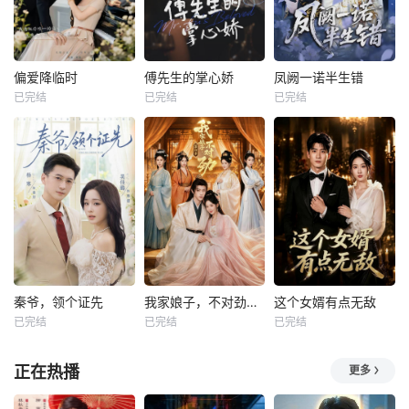
偏爱降临时
傅先生的掌心娇
凤阙一诺半生错
已完结
已完结
已完结
秦爷，领个证先
我家娘子，不对劲第四季
这个女婿有点无敌
已完结
已完结
已完结
正在热播
更多