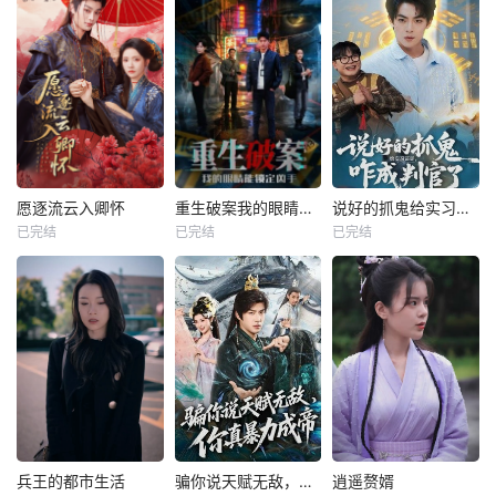
愿逐流云入卿怀
重生破案我的眼睛能锁定凶手
说好的抓鬼给实习证明，咋成判官了
已完结
已完结
已完结
兵王的都市生活
骗你说天赋无敌，你真暴力成帝
逍遥赘婿