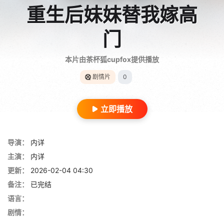
重生后妹妹替我嫁高
门
本片由茶杯狐cupfox提供播放
剧情片
0
立即播放
导演：
内详
主演：
内详
更新：
2026-02-04 04:30
备注：
已完结
语言：
剧情：