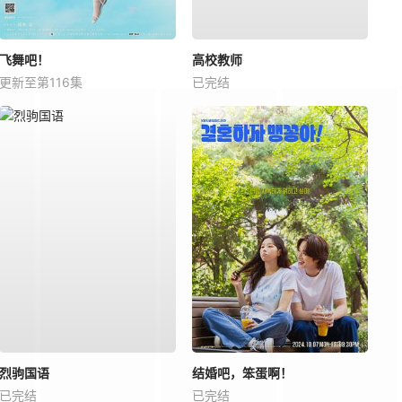
飞舞吧！
高校教师
更新至第116集
已完结
烈驹国语
结婚吧，笨蛋啊！
已完结
已完结