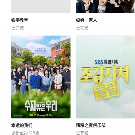
铁拳教育
搞笑一家人
已完结
已完结
幸运的我们
糟糠之妻俱乐部
更新至第128集
已完结