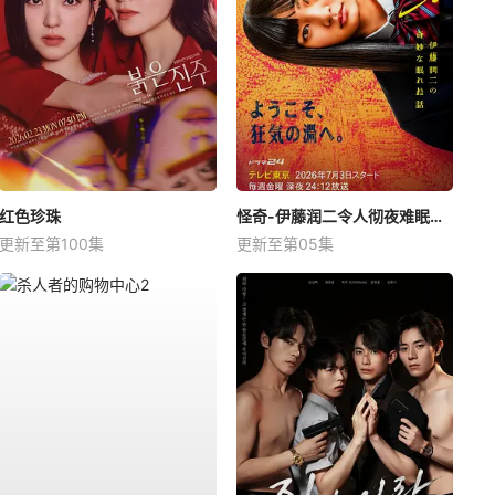
红色珍珠
怪奇-伊藤润二令人彻夜难眠的奇异故事－
更新至第100集
更新至第05集