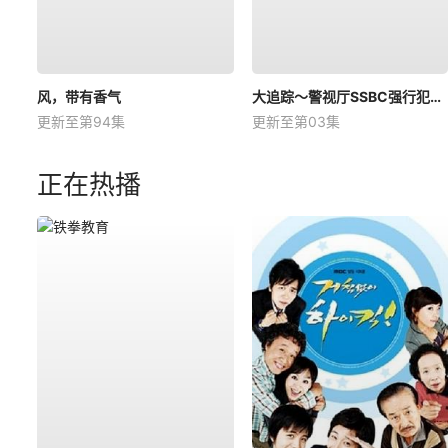
风，带有香气
大追踪〜警视厅SSBC强行犯系〜第二季
更新至第94集
更新至第03集
正在热播