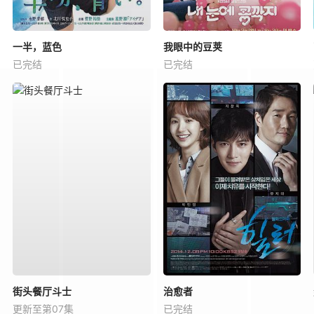
一半，蓝色
我眼中的豆荚
已完结
已完结
街头餐厅斗士
治愈者
更新至第07集
已完结