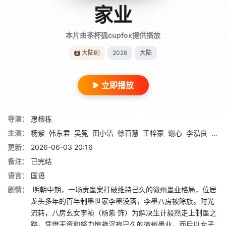
家业
本片由茶杯狐cupfox提供播放
大陆剧
2026
大陆
立即播放
导演：
惠楷栋
主演：
杨紫
韩东君
吴冕
田小洁
徐百慧
王梓豪
谢心
李泓良
杨斯
更新：
2026-06-03 20:16
备注：
已完结
语言：
国语
剧情：
明朝中期，一场贡墨案打破维持已久的徽州墨业格局，位居
龙头多年的百年制墨世家李墨没落，李墨八房被除族。时光
流转，八房幺女李祯（杨紫 饰）为解决生计毅然走上制墨之
路，凭借天资和努力惊艳沉寂已久的徽州墨业，而后以女子