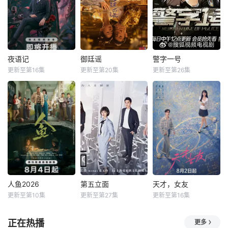
夜语记
御廷谣
警字一号
更新至第16集
更新至第20集
更新至第26集
人鱼2026
第五立面
天才，女友
更新至第10集
更新至第27集
更新至第16集
正在热播
更多