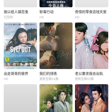
我以纸人镇百鬼
斩毒行动
奇怪的零食店钱天堂
已完结
HD
HD
出走哥哥的彼界
我们的排练
老公要求我去出轨
HD
更新至第04集
更新至第05集