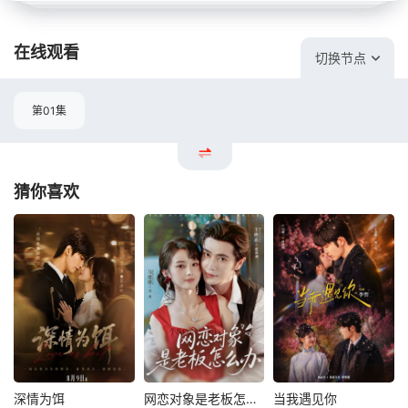
在线观看
切换节点
第01集
猜你喜欢
深情为饵
网恋对象是老板怎么办
当我遇见你