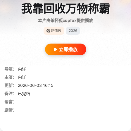
我靠回收万物称霸
本片由茶杯狐cupfox提供播放
剧情片
2026
立即播放
导演：
内详
主演：
内详
更新：
2026-06-03 16:15
备注：
已完结
语言：
剧情：