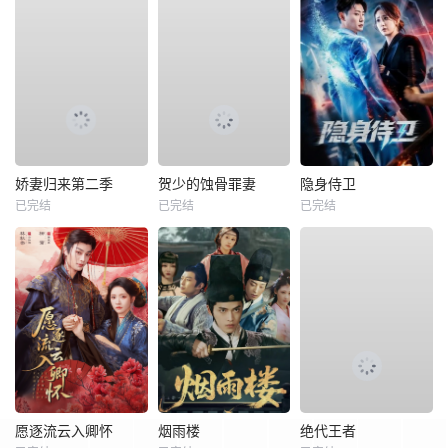
娇妻归来第二季
贺少的蚀骨罪妻
隐身侍卫
已完结
已完结
已完结
愿逐流云入卿怀
烟雨楼
绝代王者