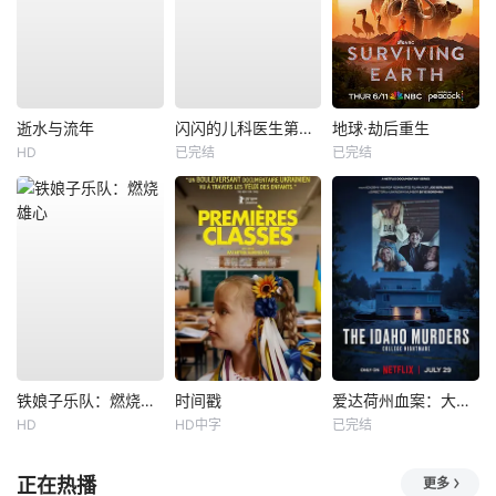
逝水与流年
闪闪的儿科医生第四季
地球·劫后重生
HD
已完结
已完结
铁娘子乐队：燃烧雄心
时间戳
爱达荷州血案：大学梦魇
HD
HD中字
已完结
正在热播
更多