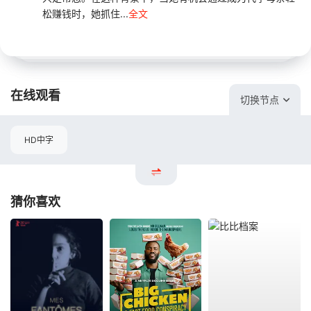
松赚钱时，她抓住...
全文
在线观看
切换节点
HD中字
猜你喜欢