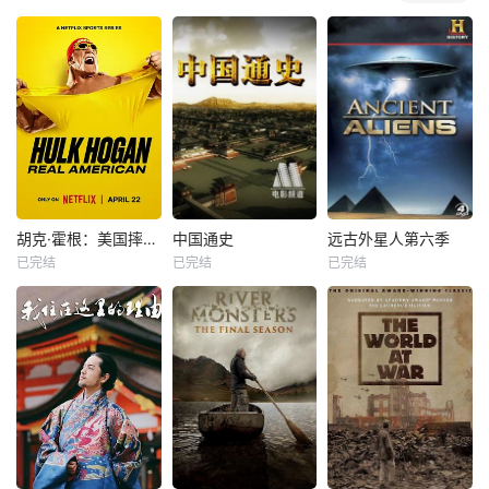
胡克·霍根：美国摔角传奇
中国通史
远古外星人第六季
已完结
已完结
已完结