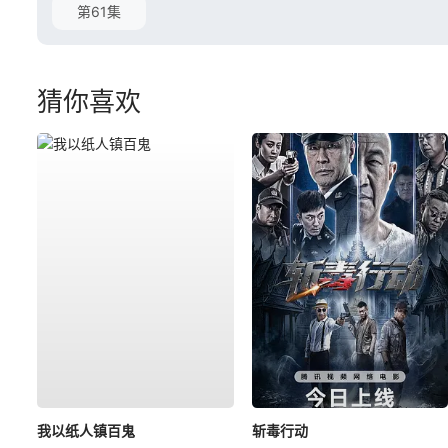
第61集
猜你喜欢
我以纸人镇百鬼
斩毒行动