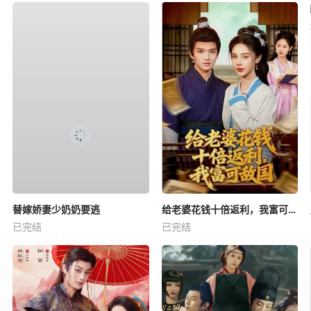
替嫁娇妻少奶奶要逃
给老婆花钱十倍返利，我富可敌国
已完结
已完结