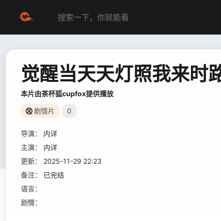
觉醒当天天灯照我来时
本片由茶杯狐cupfox提供播放
剧情片
0
导演：
内详
主演：
内详
更新：
2025-11-29 22:23
备注：
已完结
语言：
剧情：