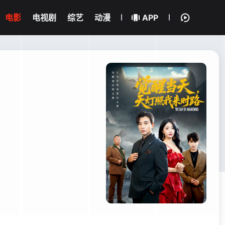
电影
电视剧
综艺
动漫
APP