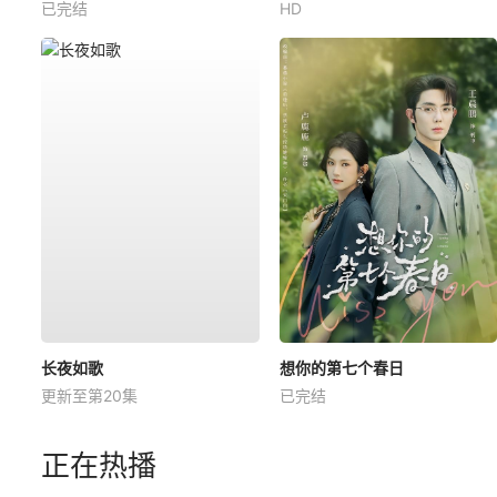
已完结
HD
长夜如歌
想你的第七个春日
更新至第20集
已完结
正在热播