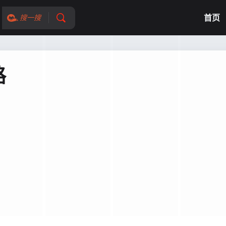
首页
搜一搜
路