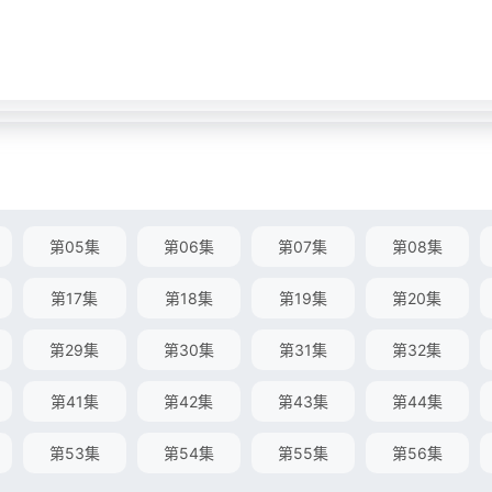
第05集
第06集
第07集
第08集
第17集
第18集
第19集
第20集
第29集
第30集
第31集
第32集
第41集
第42集
第43集
第44集
第53集
第54集
第55集
第56集