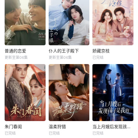
普通的恋爱
仆人的王子殿下
娇藏京枝
更新至第06集
更新至第06集
已完结
朱门春闺
温柔狩猎
当上月嫂后发现孩子是我的
已完结
已完结
已完结