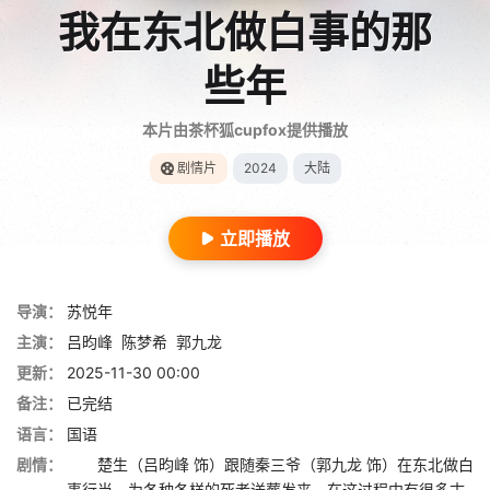
我在东北做白事的那
些年
本片由茶杯狐cupfox提供播放
剧情片
2024
大陆
立即播放
导演：
苏悦年
主演：
吕昀峰
陈梦希
郭九龙
更新：
2025-11-30 00:00
备注：
已完结
语言：
国语
剧情：
楚生（吕昀峰 饰）跟随秦三爷（郭九龙 饰）在东北做白
事行当，为各种各样的死者送葬发丧，在这过程中有很多古