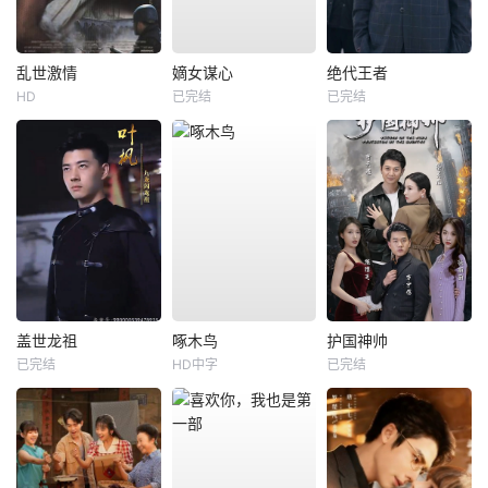
乱世激情
嫡女谋心
绝代王者
HD
已完结
已完结
盖世龙祖
啄木鸟
护国神帅
已完结
HD中字
已完结