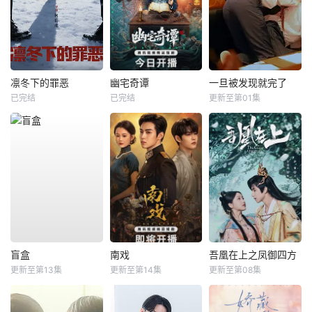
凛冬下的罪恶
幽宅奇谭
一旦被发现就完了
已完结
已完结
更新至第01集
盲盒
南戏
吾凰在上之凤御四方
更新至第13集
更新至第14集
更新至第08集