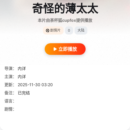
奇怪的薄太太
本片由茶杯狐cupfox提供播放
剧情片
0
大陆
立即播放
导演：
内详
主演：
内详
更新：
2025-11-30 03:20
备注：
已完结
语言：
剧情：