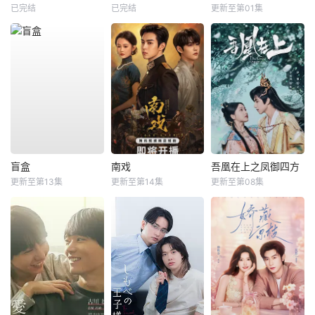
已完结
已完结
更新至第01集
盲盒
南戏
吾凰在上之凤御四方
更新至第13集
更新至第14集
更新至第08集