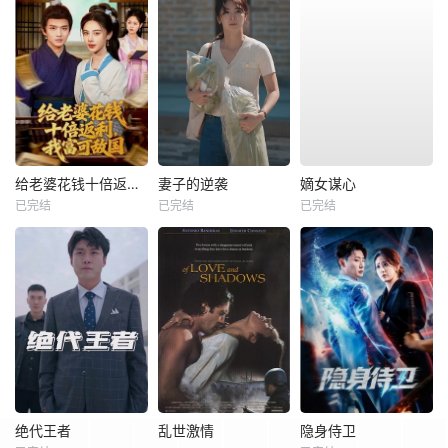
给老婆花钱十倍返利，我富可敌国
妻子的逆袭
嫡女谋心
已完结
已完结
已完结
绝代王者
乱世激情
隐身侍卫