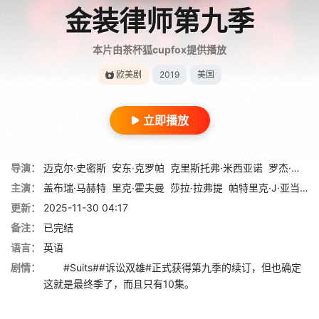
金装律师第九季
本片由茶杯狐cupfox提供播放
欧美剧
2019
美国
立即播放
导演：
迈克尔·史密斯
安东·克罗帕
克里斯托弗·米西亚诺
罗杰·昆宝
主演：
盖布瑞·马赫特
里克·霍夫曼
莎拉·拉弗提
帕特里克·J·亚当斯
更新：
2025-11-30 04:17
备注：
已完结
语言：
英语
剧情：
#Suits##诉讼双雄#正式获得第九季的续订，但也确定
这就是最终季了，而且只有10集。