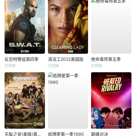
反恐特警组第四季
清洁工2022美国版
绝命毒师第五季
已完结
已完结
已完结
无耻之徒(美版)第三季
纸牌屋第一季1990
巅峰对决