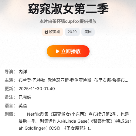
窈窕淑女第二季
本片由茶杯狐cupfox提供播放
欧美剧
2020
美国
立即播放
导演：
内详
主演：
布兰登·巴特勒
欧迪瑟亚斯·乔治亚迪斯
布里安娜·希德布兰德
更新：
2025-11-30 01:40
备注：
已完结
语言：
英语
剧情：
Netflix剧集《窈窕淑女/小东西》宣布续订第2季，也是
最后一季。剧集运作人由Linda Gase(《警察世家》)换成Sar
ah Goldfinger(《CSI》《圣女魔咒》)。