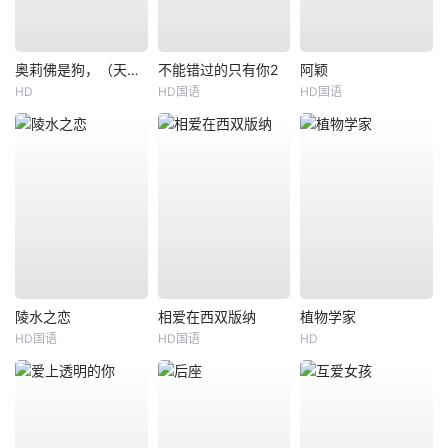
奥莉佛是狗，（天哪！！）这家伙电影版
不能错过的只有你2
阿颖
HD
HD国语
HD国语
陵水之恋
相爱在西双版纳
植物学家
HD国语
HD国语
HD