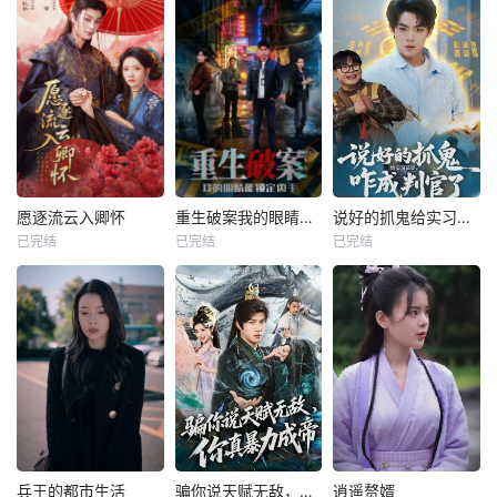
愿逐流云入卿怀
重生破案我的眼睛能锁定凶手
说好的抓鬼给实习证明，咋成判官了
已完结
已完结
已完结
兵王的都市生活
骗你说天赋无敌，你真暴力成帝
逍遥赘婿