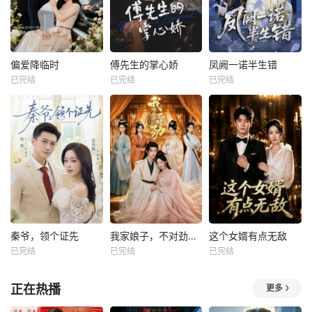
偏爱降临时
傅先生的掌心娇
凤阙一诺半生错
已完结
已完结
已完结
秦爷，领个证先
我家娘子，不对劲第四季
这个女婿有点无敌
已完结
已完结
已完结
正在热播
更多