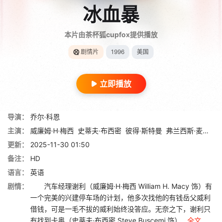
冰血暴
本片由茶杯狐cupfox提供播放
剧情片
1996
美国
立即播放
导演：
乔尔·科恩
主演：
威廉姆·H·梅西
史蒂夫·布西密
彼得·斯特曼
弗兰西斯·麦克多蒙德
更新：
2025-11-30 01:50
备注：
HD
语言：
英语
剧情：
汽车经理谢利（威廉姆·H·梅西 William H. Macy 饰）有
一个完美的兴建停车场的计划，他多次找他的有钱岳父威利
借钱，可是一毛不拔的威利始终没答应。无奈之下，谢利只
有找到卡奥（史蒂夫·布西密 Steve Buscemi 饰）...
全文