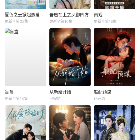
夏色之云掀起恋爱与风暴
吾凰在上之凤御四方
南戏
更新至第05集
更新至第10集
更新至第15集
盲盒
从新婚开始
般配预谋
更新至第14集
已完结
已完结