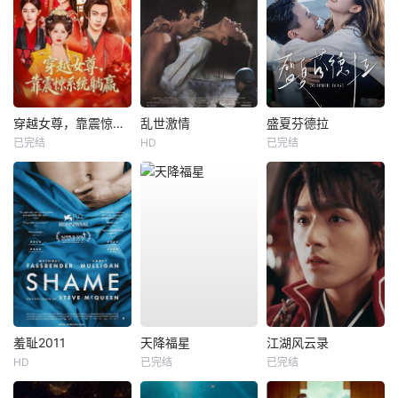
穿越女尊，靠震惊系统躺赢
乱世激情
盛夏芬德拉
已完结
HD
已完结
羞耻2011
天降福星
江湖风云录
HD
已完结
已完结