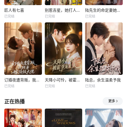
匠人有七喜
别惹吉星，她打人专打脸
陆先生的命定妻她飒又野
已完结
已完结
已完结
订婚夜遭背叛，我转身嫁顶级大佬
天降小可怜，被霍爷宠上天
陆总，余生温柔予我
已完结
已完结
已完结
正在热播
更多