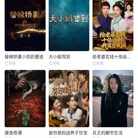
替嫁娇妻少奶奶要逃
大小姐驾到
给老婆花钱十倍返利，我富可敌国
已完结
已完结
已完结
唐诡奇谭
装穷爸妈送养子珍宝
兵王的都市生活