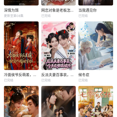
深情为饵
网恋对象是老板怎么办
当我遇见你
更新至第08集
已完结
已完结
冷面侯爷反萌差，独宠作精继室啦
反派夫妻百事哀，今天在哪搞破坏
候冬症
已完结
已完结
已完结