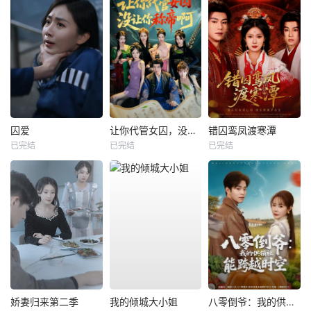
囚爱
让你代管女囚，没让你称帝啊
错囚鸾凤渡寒潭
已完结
已完结
已完结
娇妻归来第二季
我的倾城大小姐
八零倒爷：我的供销社能跨时空