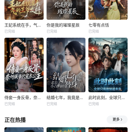
王妃系统在手，气的王爷发抖
你是我的璀璨星辰
七零有点恬
已完结
已完结
已完结
侍妾一身反骨，奈何侯爷只宠长公主
结婚七年，我竟是老公小青梅的替身
此时此刻，全球只有我知道未来
已完结
已完结
已完结
正在热播
更多