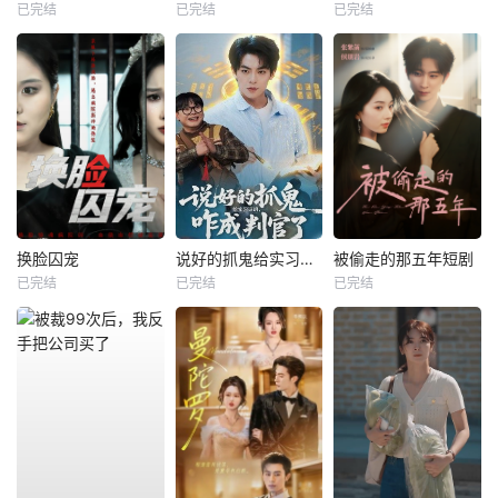
已完结
已完结
已完结
换脸囚宠
说好的抓鬼给实习证明，咋成判官了
被偷走的那五年短剧
已完结
已完结
已完结