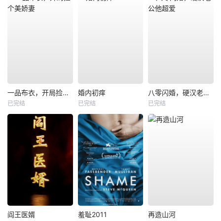
一品布衣，开局捡个美娇妻
婚内初痒
八零闪婚，硬汉老公他超爱
已完结
已完结
已完结
阎王医婿
羞耻2011
再造山河