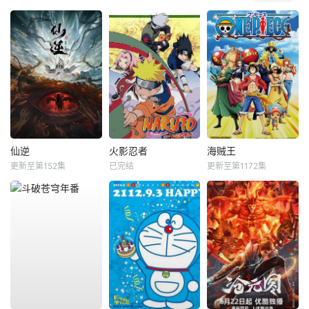
仙逆
火影忍者
海贼王
更新至第152集
已完结
更新至第1172集