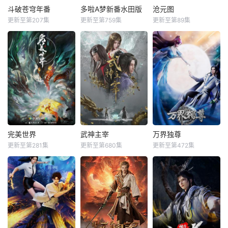
斗破苍穹年番
多啦A梦新番水田版
沧元图
更新至第207集
更新至第759集
更新至第89集
完美世界
武神主宰
万界独尊
更新至第281集
更新至第680集
更新至第472集