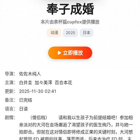
奉子成婚
本片由茶杯狐cupfox提供播放
动漫
2025
日本
立即播放
导演：
佐佐木纯人
主演：
白井圭
加々美澪
百合本花
更新：
2025-11-30 02:41
备注：
已完结
语言：
日语
剧情：
（僧侣档） 请和我以生孩子为前提结婚吧！参加相
亲派对的大河在会场邂逅了渴望孩子的医生绚乃，并与她一
拍即合。但就在这对情侣即将修成正果的关键时刻，大河想
起曾因 ED 被甩的往事，落荒而逃，后来去治疗 ED 时，主