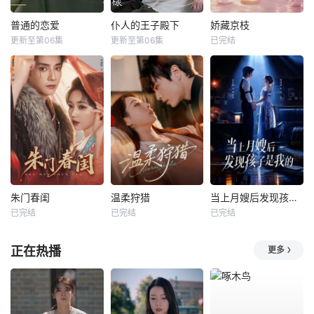
普通的恋爱
仆人的王子殿下
娇藏京枝
更新至第06集
更新至第06集
已完结
朱门春闺
温柔狩猎
当上月嫂后发现孩子是我的
已完结
已完结
已完结
正在热播
更多