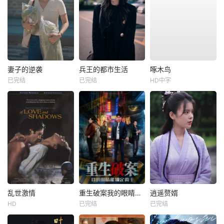
妻子的逆袭
兵王的都市生活
啄木鸟
已完结
已完结
HD中字
乱世激情
重生破案我的眼睛能锁定凶手
逍遥赘婿
HD
已完结
已完结