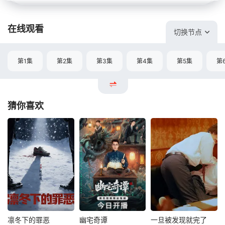
在线观看
切换节点
第1集
第2集
第3集
第4集
第5集
第
猜你喜欢
凛冬下的罪恶
幽宅奇谭
一旦被发现就完了