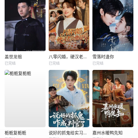
盖世龙祖
八零闪婚，硬汉老公他超爱
雪落时逢你
已完结
已完结
已完结
栀栀复栀栀
说好的抓鬼给实习证明，咋成判官了
嘉州水暖鸭先知