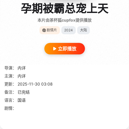
孕期被霸总宠上天
本片由茶杯狐cupfox提供播放
剧情片
2024
大陆
立即播放
导演：
内详
主演：
内详
更新：
2025-11-30 03:08
备注：
已完结
语言：
国语
剧情：