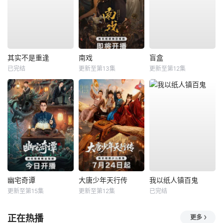
其实不是重逢
南戏
盲盒
已完结
更新至第13集
更新至第12集
幽宅奇谭
大唐少年天行传
我以纸人镇百鬼
更新至第15集
更新至第12集
已完结
正在热播
更多