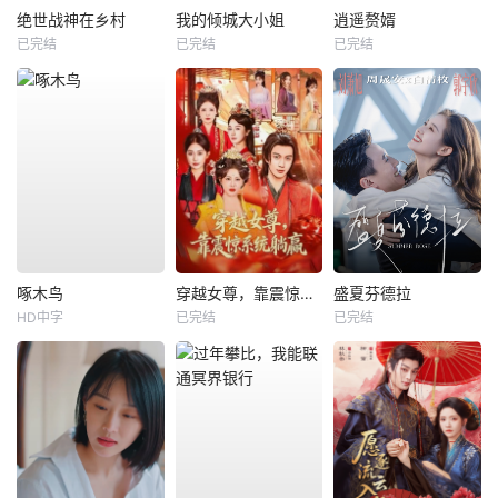
绝世战神在乡村
我的倾城大小姐
逍遥赘婿
已完结
已完结
已完结
啄木鸟
穿越女尊，靠震惊系统躺赢
盛夏芬德拉
HD中字
已完结
已完结