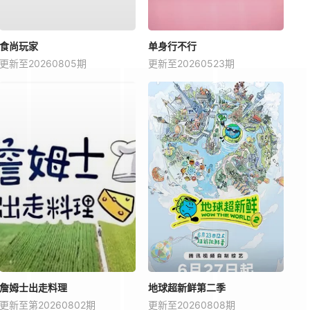
食尚玩家
单身行不行
更新至20260805期
更新至20260523期
詹姆士出走料理
地球超新鲜第二季
更新至第20260802期
更新至20260808期