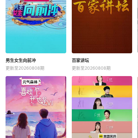
男生女生向前冲
百家讲坛
更新至20260808期
更新至20260808期