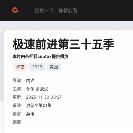
极速前进第三十五季
本片由茶杯狐cupfox提供播放
综艺
2023
美国
导演：
内详
主演：
菲尔·基欧汉
更新：
2025-11-30 03:27
备注：
更新至第01集
语言：
英语
剧情：