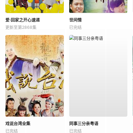
爱·回家之开心速递
世间情
更新至第2868集
已完结
戏说台湾全集
同事三分亲粤语
已完结
已完结