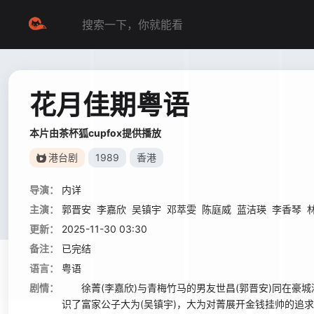
花月佳期粤语
本片由茶杯狐cupfox提供播放
港台剧
1989
香港
导演：
内详
主演：
郭晋安
李嘉欣
吴镇宇
邓萃雯
陈庭威
蓝洁瑛
李香琴
更新：
2025-11-30 03:30
备注：
已完结
语言：
粤语
剧情：
徐菁(李嘉欣)与青梅竹马的男友世昌(郭晋安)同在豪
识了富家公子大为(吴镇宇)，大为对菁展开金钱挂帅的追求