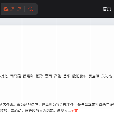
首页
搜一搜
林其欣
司马燕
蔡嘉利
杨羚
夏雨
高雄
岳华
欧阳震华
吴启明
关礼杰
城酒店任职。菁为酒吧侍应，世昌则为宴会部主任。菁与昌本来打算两年後
攻势，菁心动，遂答应与大为结婚。昌见大...
全文