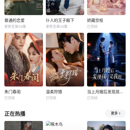
普通的恋爱
仆人的王子殿下
娇藏京枝
更新至第06集
更新至第06集
已完结
朱门春闺
温柔狩猎
当上月嫂后发现孩子是我的
已完结
已完结
已完结
正在热播
更多