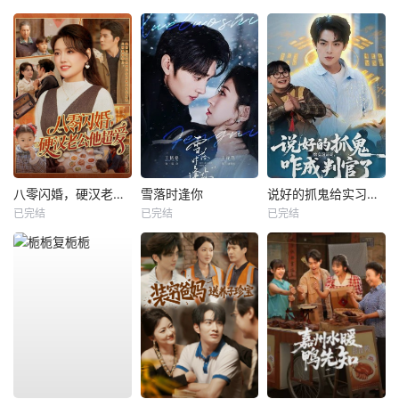
八零闪婚，硬汉老公他超爱
雪落时逢你
说好的抓鬼给实习证明，咋成判官了
已完结
已完结
已完结