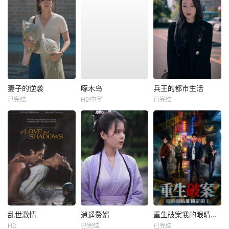
妻子的逆袭
啄木鸟
兵王的都市生活
已完结
HD中字
已完结
乱世激情
逍遥赘婿
重生破案我的眼睛能锁定凶手
HD
已完结
已完结