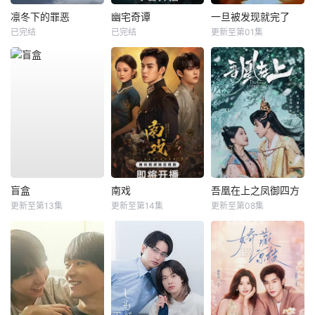
凛冬下的罪恶
幽宅奇谭
一旦被发现就完了
已完结
已完结
更新至第01集
盲盒
南戏
吾凰在上之凤御四方
更新至第13集
更新至第14集
更新至第08集