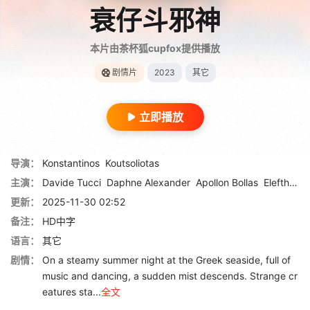
衰仔斗邪神
本片由茶杯狐cupfox提供播放
剧情片
2023
其它
立即播放
导演：
Konstantinos
Koutsoliotas
主演：
Davide Tucci
Daphne Alexander
Apollon Bollas
Eleftheria Komi
更新：
2025-11-30 02:52
备注：
HD中字
语言：
其它
剧情：
On a steamy summer night at the Greek seaside, full of
music and dancing, a sudden mist descends. Strange cr
eatures sta...
全文