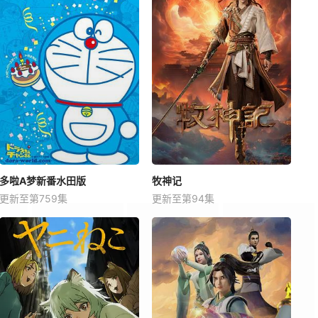
多啦A梦新番水田版
牧神记
更新至第759集
更新至第94集