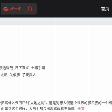
首页
搜一搜
渡边哲哉
日下直义
土器手司
龙太郎
关俊彦
子安武人
高耸入云的巨剑“大地之剑”。这是对想入侵这个世界的邪龙族的一个结
而每到这个时候，大陆上都会出现驾驭着生命体...
全文