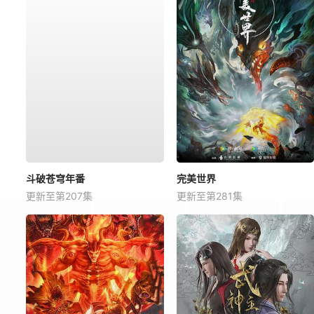
斗破苍穹年番
完美世界
更新至第207集
更新至第281集