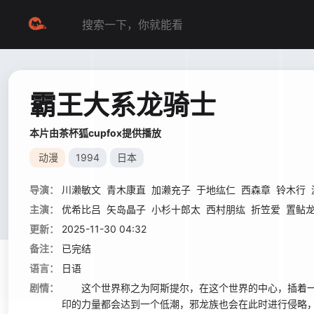
霸王大系龙骑士
本片由茶杯狐cupfox提供播放
动漫
1994
日本
导演：
川濑敏文
青木康直
加濑充子
于地纮仁
西森章
铃木行
主演：
优希比吕
矢岛晶子
小杉十郎太
西村朋纮
折笠爱
置鲇
更新：
2025-11-30 04:32
备注：
已完结
语言：
日语
剧情：
这个世界称之为阿斯提尔，在这个世界的中心，插着一把
印的力量都会达到一个低潮，邪龙族也会在此时进行侵略，