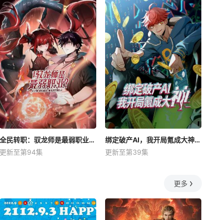
全民转职：驭龙师是最弱职业？动态漫
绑定破产AI，我开局氪成大神动态漫
更新至第94集
更新至第39集
更多