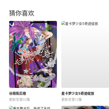
猜你喜欢
谷雨街后巷
星卡梦少女5奇迹绽放
更新至第02集
更新至第12集