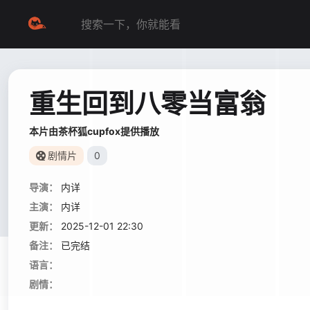
重生回到八零当富翁
本片由茶杯狐cupfox提供播放
剧情片
0
导演：
内详
主演：
内详
更新：
2025-12-01 22:30
备注：
已完结
语言：
剧情：