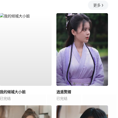
更多
我的倾城大小姐
逍遥赘婿
已完结
已完结