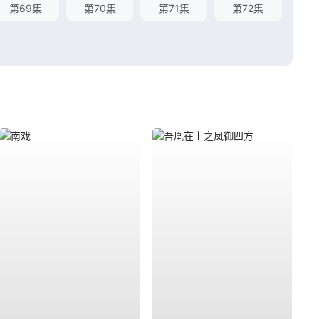
第69集
第70集
第71集
第72集