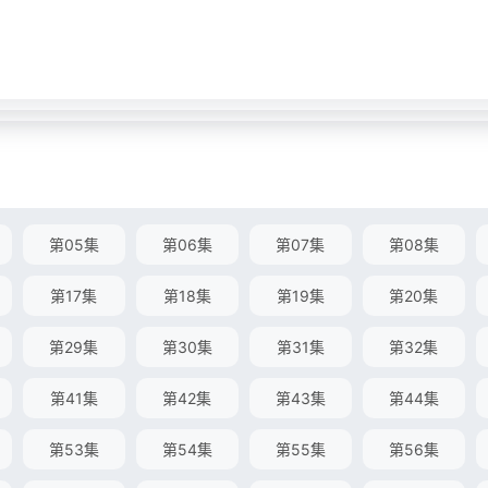
第05集
第06集
第07集
第08集
第17集
第18集
第19集
第20集
第29集
第30集
第31集
第32集
第41集
第42集
第43集
第44集
第53集
第54集
第55集
第56集