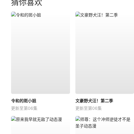
猜你喜欢
令和的斑小姐
文豪野犬汪！第二季
更新至第06集
更新至第06集