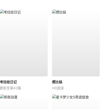
考拉绘日记
燃比娃
更新至第43集
HD国语