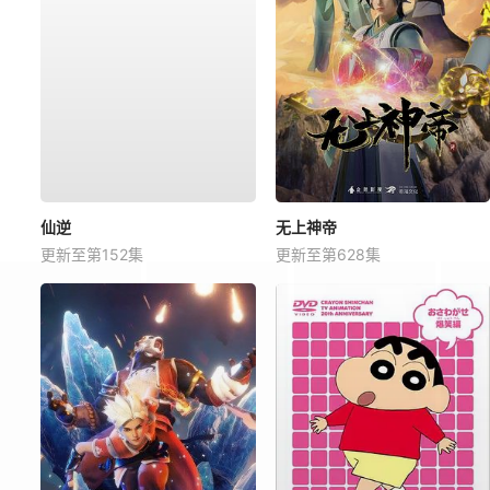
仙逆
无上神帝
更新至第152集
更新至第628集