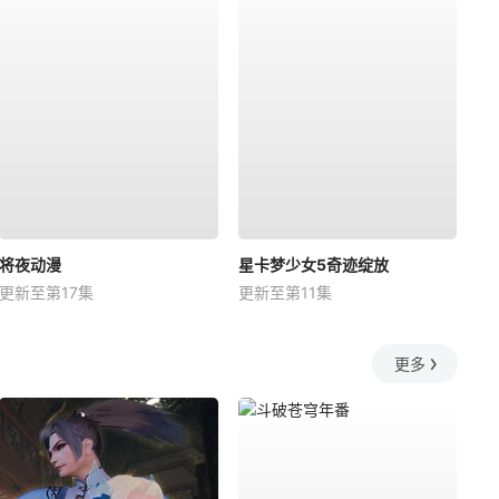
将夜动漫
星卡梦少女5奇迹绽放
更新至第17集
更新至第11集
更多