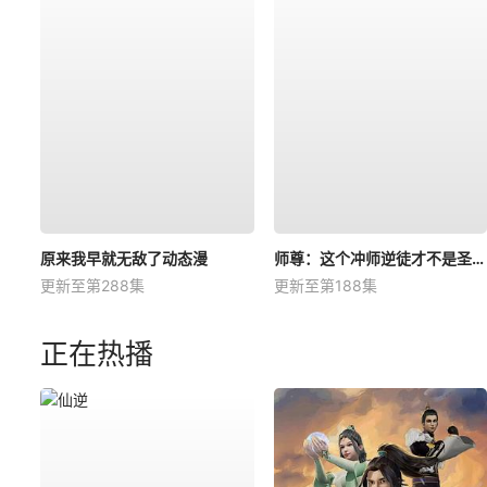
原来我早就无敌了动态漫
师尊：这个冲师逆徒才不是圣子动态漫
更新至第288集
更新至第188集
正在热播