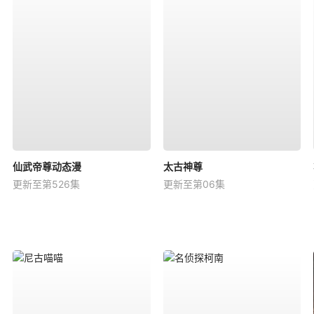
仙武帝尊动态漫
太古神尊
更新至第526集
更新至第06集