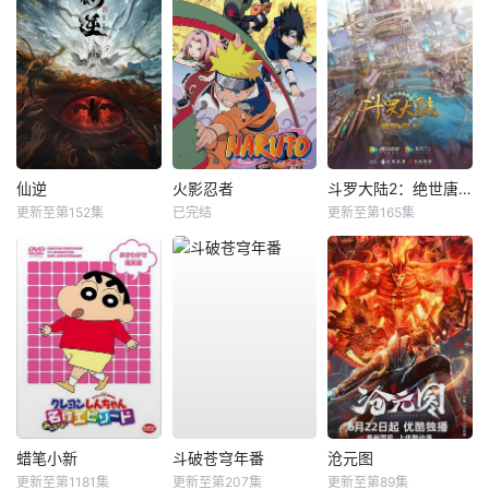
仙逆
火影忍者
斗罗大陆2：绝世唐门
更新至第152集
已完结
更新至第165集
蜡笔小新
斗破苍穹年番
沧元图
更新至第1181集
更新至第207集
更新至第89集