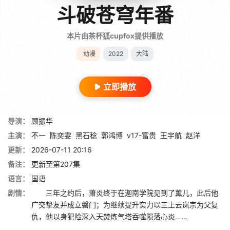
斗破苍穹年番
本片由茶杯狐cupfox提供播放
动漫
2022
大陆
立即播放
导演：
顾振华
主演：
不一
陈奕雯
黑石稔
郭鸿博
v17-富贵
王宇航
赵洋
更新：
2026-07-11 20:16
备注：
更新至第207集
语言：
国语
剧情：
三年之约后，萧炎终于在迦南学院见到了薰儿，此后他
广交挚友并成立磐门；为继续提升实力以三上云岚宗为父复
仇，他以身犯险深入天焚炼气塔吞噬陨落心炎……