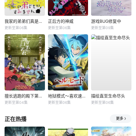
我家的弟弟们真是让您费心了
正后方的神威
游戏BUG修复中
更新至第06集
更新至第06集
更新至第09集
擅长逃跑的殿下第二季
地狱模式～喜欢速通游戏的玩家在废设定异世界无双～第2季
描绘直至生命尽头
更新至第04集
更新至第06集
更新至第06集
正在热播
更多