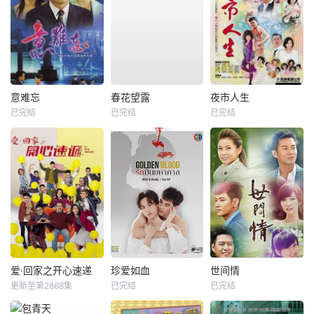
意难忘
春花望露
夜市人生
已完结
已完结
已完结
爱·回家之开心速递
珍爱如血
世间情
更新至第2868集
已完结
已完结