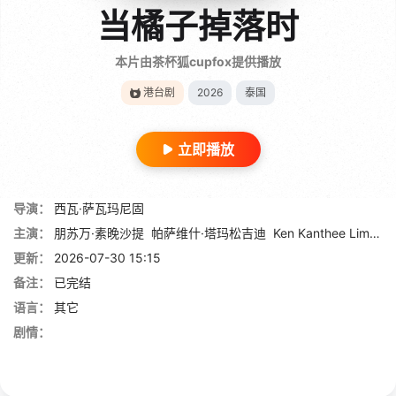
当橘子掉落时
本片由茶杯狐cupfox提供播放
港台剧
2026
泰国
立即播放
导演：
西瓦·萨瓦玛尼固
主演：
朋苏万·素晚沙提
帕萨维什·塔玛松吉迪
Ken Kanthee Limpitkranon
更新：
2026-07-30 15:15
备注：
已完结
语言：
其它
剧情：