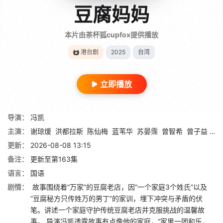
豆腐妈妈
本片由茶杯狐cupfox提供播放
港台剧
2025
台湾
立即播放
导演：
冯凯
主演：
谢琼煖
洪都拉斯
陈仙梅
蓝苇华
苏晏霈
曾智希
曾子益
陈
更新：
2026-08-08 13:15
备注：
更新至第163集
语言：
国语
剧情：
故事围绕着“万家”的豆腐老店，因“一个家庭3个姓氏”以及
“豆腐秘方只传姓万的男丁”的家训，埋下冲突与矛盾的伏
笔。讲述一个家庭守护传统豆腐老店并克服挑战的温馨故
事。 导演冯凯透露故事有点像他的家庭，“家里一团和乐，