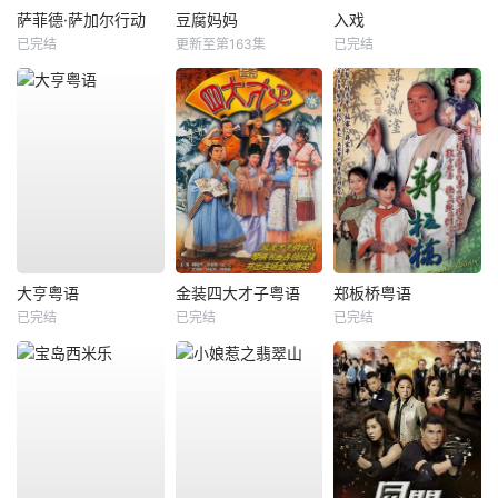
萨菲德·萨加尔行动
豆腐妈妈
入戏
已完结
更新至第163集
已完结
大亨粤语
金装四大才子粤语
郑板桥粤语
已完结
已完结
已完结