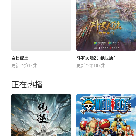
百日成王
斗罗大陆2：绝世唐门
更新至第14集
更新至第165集
正在热播