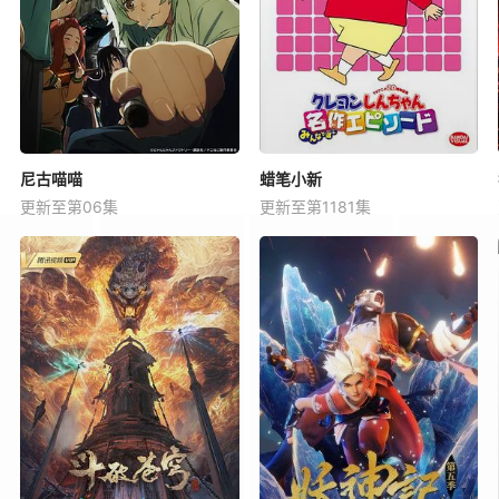
尼古喵喵
蜡笔小新
更新至第06集
更新至第1181集