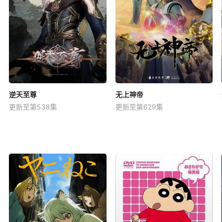
逆天至尊
无上神帝
更新至第538集
更新至第629集