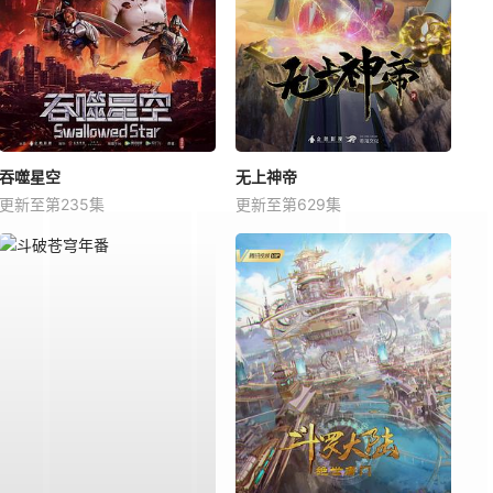
吞噬星空
无上神帝
更新至第235集
更新至第629集