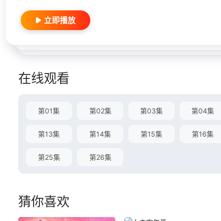
立即播放
在线观看
第01集
第02集
第03集
第04集
第13集
第14集
第15集
第16集
第25集
第26集
猜你喜欢