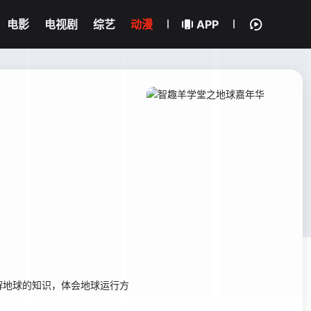
电影
电视剧
综艺
动漫
APP
解地球的知识，体会地球运行方