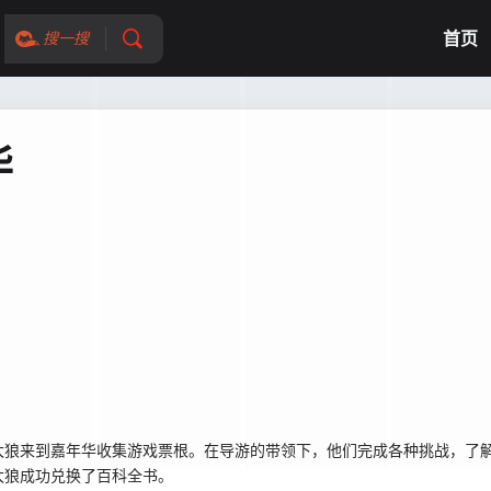
首页
搜一搜
华
太狼来到嘉年华收集游戏票根。在导游的带领下，他们完成各种挑战，了
灰太狼成功兑换了百科全书。