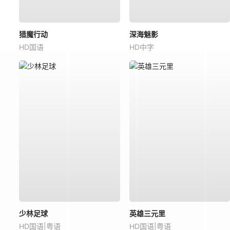
猎魔行动
深海魅影
HD国语
HD中字
少林足球
英雄三元里
HD国语|粤语
HD国语|粤语