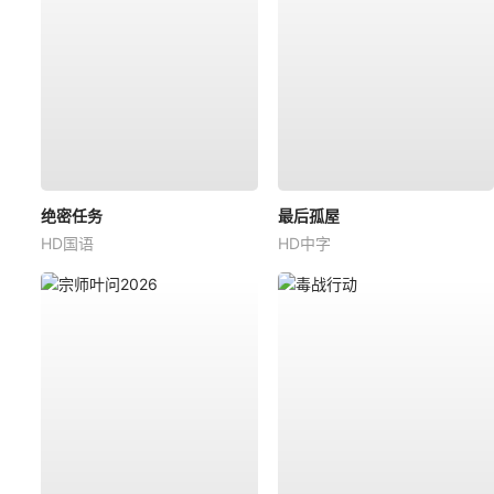
绝密任务
最后孤屋
HD国语
HD中字