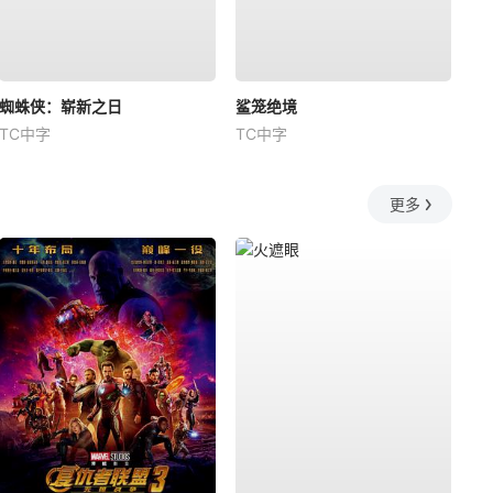
蜘蛛侠：崭新之日
鲨笼绝境
TC中字
TC中字
更多