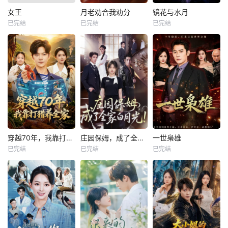
女王
月老劝合我劝分
镜花与水月
已完结
已完结
已完结
穿越70年，我靠打猎养全家
庄园保姆，成了全家白月光
一世枭雄
已完结
已完结
已完结