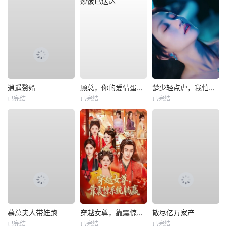
逍遥赘婿
顾总，你的爱情蛋炒饭已送达
楚少轻点虐，我怕夫人受不住
已完结
已完结
已完结
慕总夫人带娃跑
穿越女尊，靠震惊系统躺赢
散尽亿万家产
已完结
已完结
已完结