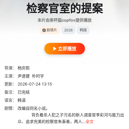
检察官室的提案
本片由茶杯狐cupfox提供播放
剧情片
2026
韩国
立即播放
导演：
杨庆熙
主演：
尹道健
朴时宇
更新：
2026-07-24 13:15
备注：
已完结
语言：
韩语
剧情：
改编自同名小说。
背负着杀人犯之子污名的新人调查官李彩河与能力出
众、追求完美的检察官朱泰善，两人...
全文