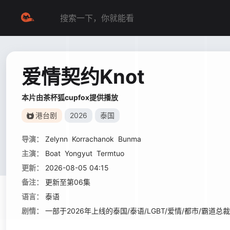
爱情契约Knot
本片由茶杯狐cupfox提供播放
港台剧
2026
泰国
导演：
Zelynn
Korrachanok
Bunma
主演：
Boat
Yongyut
Termtuo
更新：
2026-08-05 04:15
备注：
更新至第06集
语言：
泰语
剧情：
一部于2026年上线的泰国/泰语/LGBT/爱情/都市/霸