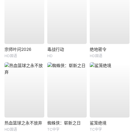
宗师叶问2026
毒战行动
绝地密令
HD国语
HD
HD国语
热血篮球之永不放弃
蜘蛛侠：崭新之日
鲨笼绝境
HD国语
TC中字
TC中字