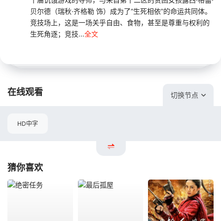
贝尔德（瑞秋·齐格勒 饰）成为了“生死相依”的命运共同体。
竞技场上，这是一场关乎自由、食物，甚至是尊重与权利的
生死角逐；竞技...
全文
在线观看
切换节点
HD中字
猜你喜欢