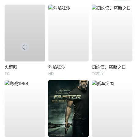
火遮眼
烈焰狂沙
蜘蛛侠：崭新之日
TC
HD
TC中字