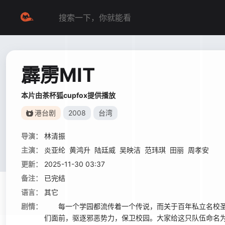
霹雳MIT
本片由茶杯狐cupfox提供播放
港台剧
2008
台湾
导演：
林清振
主演：
炎亚纶
黄鸿升
陆廷威
吴映洁
范玮琪
田丽
周孝安
更新：
2025-11-30 03:37
备注：
已完结
语言：
其它
剧情：
每一个学园都流传着一个传说，而关于百年私立名校圣
们面前，驱逐邪恶势力，保卫校园。大家给这只队伍命名为“霹雳