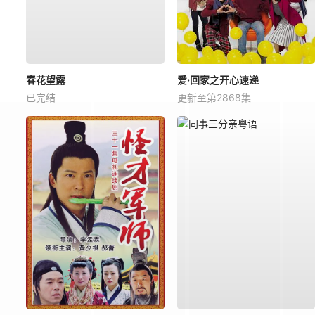
春花望露
爱·回家之开心速递
已完结
更新至第2868集