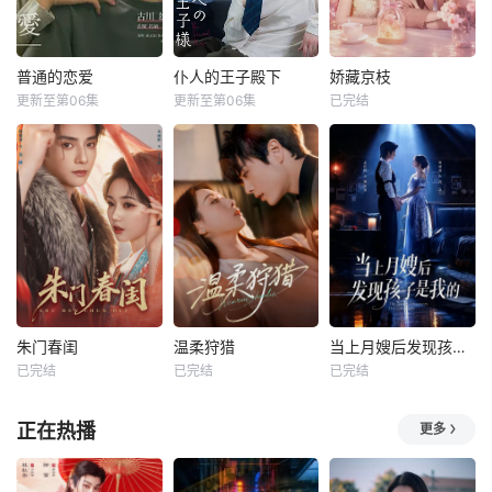
普通的恋爱
仆人的王子殿下
娇藏京枝
更新至第06集
更新至第06集
已完结
朱门春闺
温柔狩猎
当上月嫂后发现孩子是我的
已完结
已完结
已完结
正在热播
更多