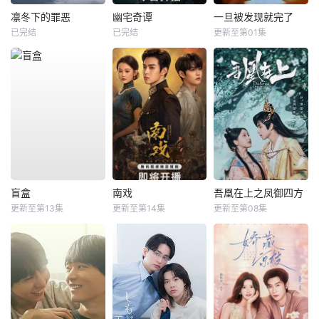
凛冬下的罪恶
幽宅奇谭
一旦被发现就完了
已完结
已完结
更新至第01集
盲盒
南戏
吾凰在上之凤御四方
更新至第13集
更新至第14集
更新至第08集