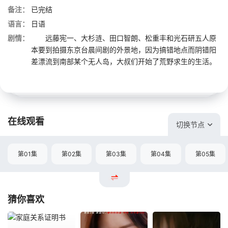
备注：
已完结
语言：
日语
剧情：
远藤宪一、大杉涟、田口智朗、松重丰和光石研五人原
本要到拍摄东京台晨间剧的外景地，因为搞错地点而阴错阳
差漂流到南部某个无人岛，大叔们开始了荒野求生的生活。
在线观看
切换节点
第01集
第02集
第03集
第04集
第05集
猜你喜欢