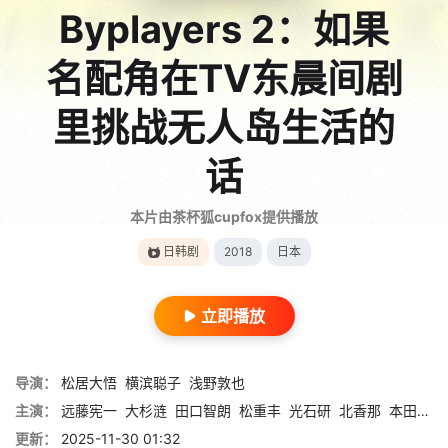
Byplayers 2：如果
名配角在TV东晨间剧
里挑战无人岛生活的
话
本片由茶杯狐cupfox提供播放
日韩剧
2018
日本
立即播放
导演：
松居大悟
横滨聪子
浅野敦也
主演：
远藤宪一
大杉涟
田口智朗
松重丰
光石研
北香那
本田望结
更新：
2025-11-30 01:32