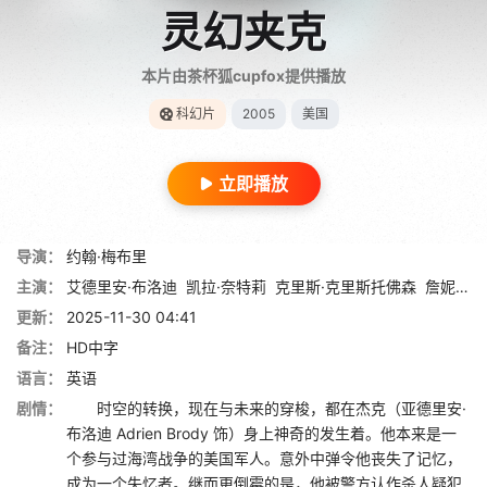
灵幻夹克
本片由茶杯狐cupfox提供播放
科幻片
2005
美国
立即播放
导演：
约翰·梅布里
主演：
艾德里安·布洛迪
凯拉·奈特莉
克里斯·克里斯托佛森
詹妮弗·杰森·李
更新：
2025-11-30 04:41
备注：
HD中字
语言：
英语
剧情：
时空的转换，现在与未来的穿梭，都在杰克（亚德里安·
布洛迪 Adrien Brody 饰）身上神奇的发生着。他本来是一
个参与过海湾战争的美国军人。意外中弹令他丧失了记忆，
成为一个失忆者。继而更倒霉的是，他被警方认作杀人疑犯