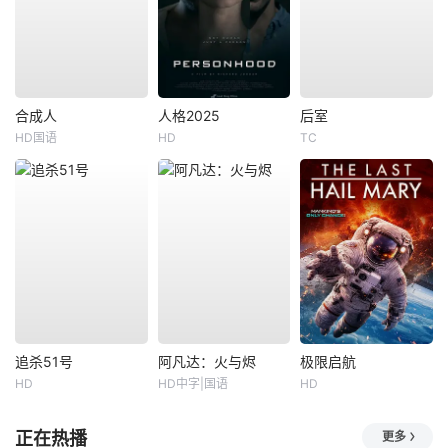
合成人
人格2025
后室
HD国语
HD
TC
追杀51号
阿凡达：火与烬
极限启航
HD
HD中字|国语
HD
正在热播
更多