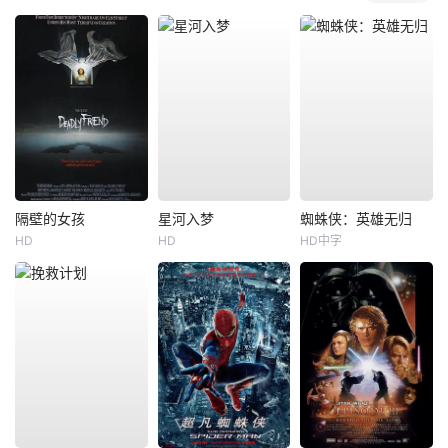
隔壁的女孩
星河入梦
蜘蛛侠：英雄无归
HD
HD
HD中字