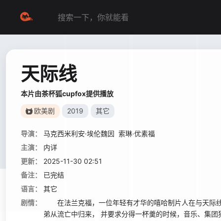
天际线
本片由茶杯狐cupfox提供播放
欧美剧
2019
其它
导演：
马克西米利安·埃伦魏因
索琳·优素福
主演：
内详
更新：
2025-11-30 02:51
备注：
已完结
语言：
其它
剧情：
在法兰克福，一位年轻有才华的嘻哈制片人在与天际线唱片公
弟从流亡中归来， 并要求分得一杯羹的时候，音乐、集团