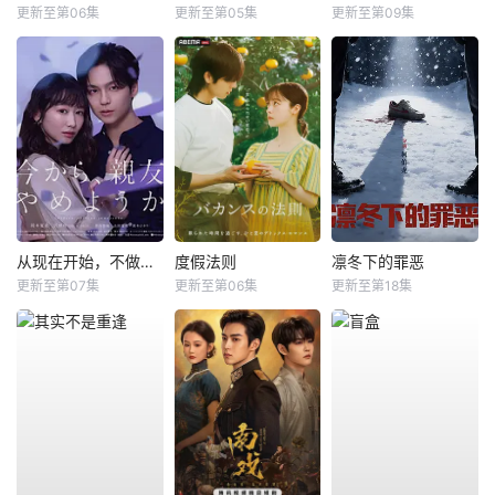
更新至第06集
更新至第05集
更新至第09集
从现在开始，不做朋友了吧。
度假法则
凛冬下的罪恶
更新至第07集
更新至第06集
更新至第18集