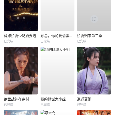
替嫁娇妻少奶奶要逃
顾总，你的爱情蛋炒饭已送达
娇妻归来第二季
已完结
已完结
已完结
绝世战神在乡村
我的倾城大小姐
逍遥赘婿
已完结
已完结
已完结