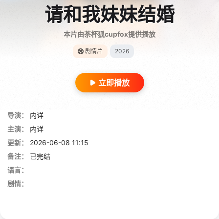
请和我妹妹结婚
本片由茶杯狐cupfox提供播放
剧情片
2026
立即播放
导演：
内详
主演：
内详
更新：
2026-06-08 11:15
备注：
已完结
语言：
剧情：