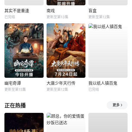
其实不是重逢
南戏
盲盒
已完结
更新至第13集
更新至第12集
幽宅奇谭
大唐少年天行传
我以纸人镇百鬼
更新至第15集
更新至第12集
已完结
正在热播
更多