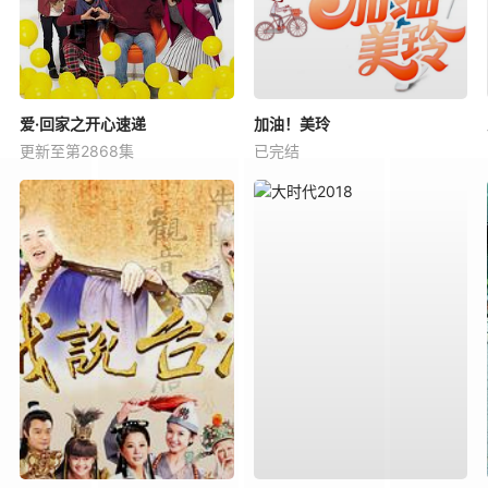
爱·回家之开心速递
加油！美玲
更新至第2868集
已完结