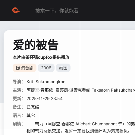
爱的被告
本片由茶杯狐cupfox提供播放
港台剧
2008
泰国
导演：
Krit
Sukramongkon
主演：
阿提查·春那侬
泰莎昂·派索克乔纶 Taksaorn Paksukchar
更新：
2025-11-29 23:54
备注：
已完结
语言：
其它
剧情：
韩力（阿提查·春那侬 Atichart Chumnanont 饰
相的韩力悲愤交加，发誓一定要找到珊萨妮为弟弟报仇。 