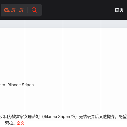
首页
搜一搜
ern
Rilanee Sripen
）的弟弟因为被富家女珊萨妮（Rilanee Sripen 饰）无情玩弄后又遭抛
索拉...
全文