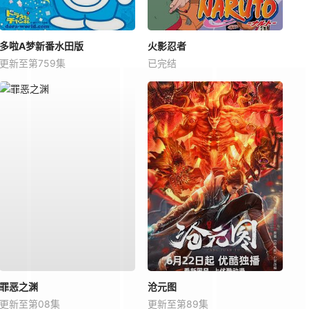
多啦A梦新番水田版
火影忍者
更新至第759集
已完结
罪恶之渊
沧元图
更新至第08集
更新至第89集