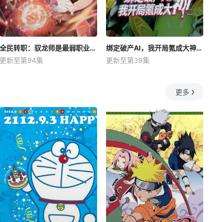
全民转职：驭龙师是最弱职业？动态漫
绑定破产AI，我开局氪成大神动态漫
更新至第94集
更新至第39集
更多