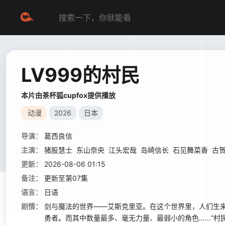
LV999的村民
本片由茶杯狐cupfox提供播放
动漫
2026
日本
导演：
葛西良信
主演：
猪股慧士
东山奈央
江头宏哉
岛崎信长
石见舞菜香
古
更新：
2026-08-06 01:15
备注：
更新至第07集
语言：
日语
剧情：
剑与魔法的世界——艾斯克里亚。在这个世界里，人们生
勇者。而其中数量最多、毫无力量、最弱小的角色……“