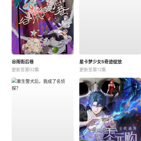
谷雨街后巷
星卡梦少女5奇迹绽放
更新至第02集
更新至第12集