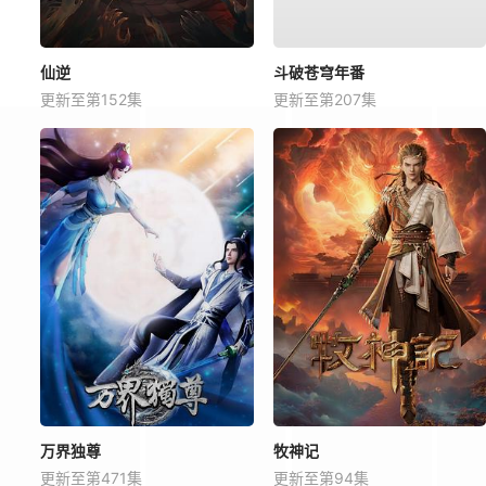
仙逆
斗破苍穹年番
更新至第152集
更新至第207集
万界独尊
牧神记
更新至第471集
更新至第94集