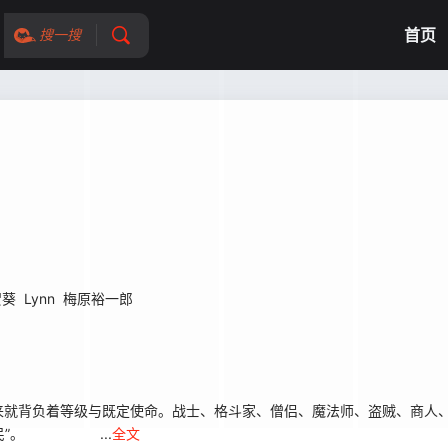
首页
搜一搜
贺葵
Lynn
梅原裕一郎
来就背负着等级与既定使命。战士、格斗家、僧侣、魔法师、盗贼、商人
村民”。 ...
全文